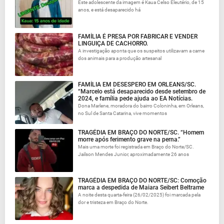
Este adolescente da imagem é Kaua Celso Eleutério, de 15
anos, e está desaparecido há
FAMÍLIA É PRESA POR FABRICAR E VENDER
LINGUIÇA DE CACHORRO.
A investigação aponta que os suspeitos utilizavam a carne
dos animais para a produção artesanal
FAMÍLIA EM DESESPERO EM ORLEANS/SC.
“Marcelo está desaparecido desde setembro de
2024, e família pede ajuda ao EA Notícias.
Dona Marlene, moradora do bairro Coloninha, em Orleans,
no Sul de Santa Catarina, vive momentos
TRAGÉDIA EM BRAÇO DO NORTE/SC. “Homem
morre após ferimento grave na perna.”
Mais uma morte foi registrada em Braço do Norte/SC.
Jailson Mendes Junior, aproximadamente 26 anos
TRAGÉDIA EM BRAÇO DO NORTE/SC: Comoção
marca a despedida de Maiara Seibert Beltrame
A noite desta quarta-feira (26/02/2025) foi marcada pela
dor e tristeza em Braço do Norte.