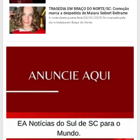
TRAGÉDIA EM BRAÇO DO NORTE/SC: Comoção
marca a despedida de Maiara Seibert Beltrame
A noite desta quarta-feira (26/02/2025) foi marcada pela
dor e tristeza em Braço do Norte.