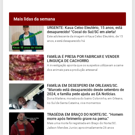
Mais lidas da semana
URGENTE: Kaua Celso Eleutério, 15 anos, está
desaparecido! “Cocal do Sul/SC em alerta!
Este adolescente da imagem é Kaua Celso Eleutério, de 15
anos, e está desaparecido há
FAMÍLIA É PRESA POR FABRICAR E VENDER
LINGUIÇA DE CACHORRO.
A investigação aponta que os suspeitos utilizavam a carne
dos animais para a produção artesanal
FAMÍLIA EM DESESPERO EM ORLEANS/SC.
“Marcelo está desaparecido desde setembro de
2024, e família pede ajuda ao EA Notícias.
Dona Marlene, moradora do bairro Coloninha, em Orleans,
no Sul de Santa Catarina, vive momentos
TRAGÉDIA EM BRAÇO DO NORTE/SC. “Homem
morre após ferimento grave na perna.”
Mais uma morte foi registrada em Braço do Norte/SC.
Jailson Mendes Junior, aproximadamente 26 anos