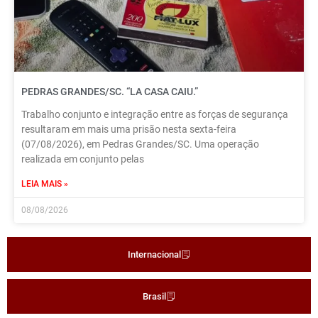
PEDRAS GRANDES/SC. “LA CASA CAIU.”
Trabalho conjunto e integração entre as forças de segurança
resultaram em mais uma prisão nesta sexta-feira
(07/08/2026), em Pedras Grandes/SC. Uma operação
realizada em conjunto pelas
LEIA MAIS »
08/08/2026
Internacional
Brasil