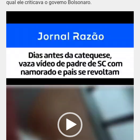
qual ele criticava o governo Bolsonaro.
Tocador
de
vídeo