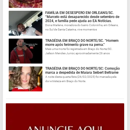
FAMÍLIA EM DESESPERO EM ORLEANS/SC.
“Marcelo está desaparecido desde setembro de
2024, e família pede ajuda ao EA Notícias.
Dona Marlene, moradora do bairro Coloninha, em Orleans,
no Sul de Santa Catarina, vive momentos
TRAGÉDIA EM BRAÇO DO NORTE/SC. “Homem
morre após ferimento grave na perna.”
Mais uma morte foi registrada em Braço do Norte/SC.
Jailson Mendes Junior, aproximadamente 26 anos
TRAGÉDIA EM BRAÇO DO NORTE/SC: Comoção
marca a despedida de Maiara Seibert Beltrame
A noite desta quarta-feira (26/02/2025) foi marcada pela
dor e tristeza em Braço do Norte.