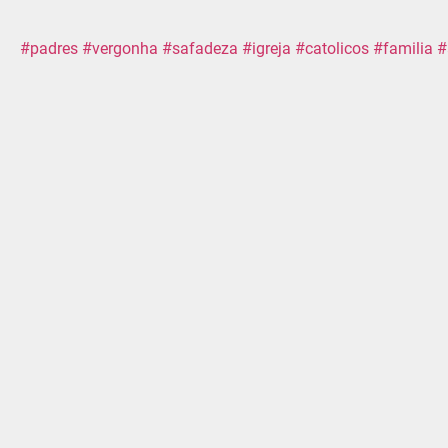
#padres
#vergonha
#safadeza
#igreja
#catolicos
#familia
#