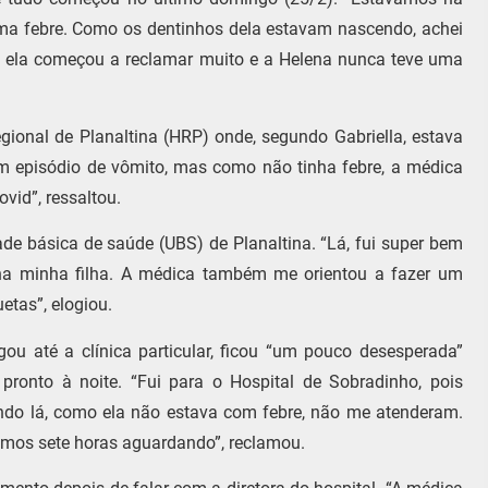
uma febre. Como os dentinhos dela estavam nascendo, achei
e ela começou a reclamar muito e a Helena nunca teve uma
gional de Planaltina (HRP) onde, segundo Gabriella, estava
um episódio de vômito, mas como não tinha febre, a médica
id”, ressaltou.
dade básica de saúde (UBS) de Planaltina. “Lá, fui super bem
 na minha filha. A médica também me orientou a fazer um
tas”, elogiou.
ou até a clínica particular, ficou “um pouco desesperada”
pronto à noite. “Fui para o Hospital de Sobradinho, pois
do lá, como ela não estava com febre, não me atenderam.
camos sete horas aguardando”, reclamou.