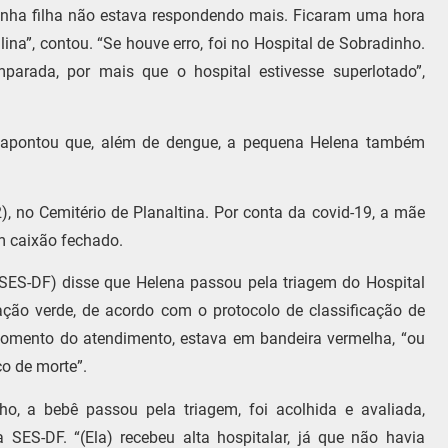
inha filha não estava respondendo mais. Ficaram uma hora
ina”, contou. “Se houve erro, foi no Hospital de Sobradinho.
parada, por mais que o hospital estivesse superlotado”,
L) apontou que, além de dengue, a pequena Helena também
2), no Cemitério de Planaltina. Por conta da covid-19, a mãe
om caixão fechado.
SES-DF) disse que Helena passou pela triagem do Hospital
cação verde, de acordo com o protocolo de classificação de
 momento do atendimento, estava em bandeira vermelha, “ou
co de morte”.
ho, a bebê passou pela triagem, foi acolhida e avaliada,
SES-DF. “(Ela) recebeu alta hospitalar, já que não havia