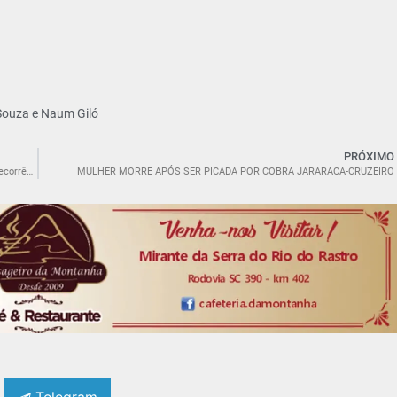
 Souza e Naum Giló
PRÓXIMO
TRAGÉDIA EM SÃO LUDGERO/SC: Infelizmente uma vítima falece em decorrência de incêndio em trailer de circo
MULHER MORRE APÓS SER PICADA POR COBRA JARARACA-CRUZEIRO