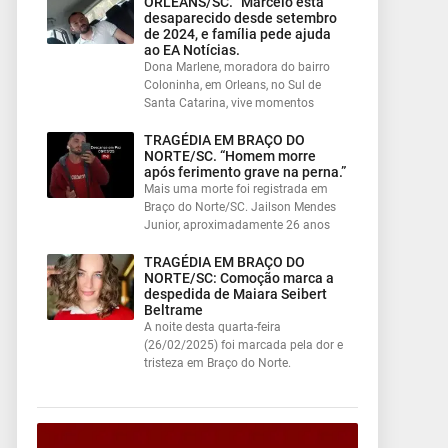
ORLEANS/SC. “Marcelo está
desaparecido desde setembro
de 2024, e família pede ajuda
ao EA Notícias.
Dona Marlene, moradora do bairro
Coloninha, em Orleans, no Sul de
Santa Catarina, vive momentos
TRAGÉDIA EM BRAÇO DO
NORTE/SC. “Homem morre
após ferimento grave na perna.”
Mais uma morte foi registrada em
Braço do Norte/SC. Jailson Mendes
Junior, aproximadamente 26 anos
TRAGÉDIA EM BRAÇO DO
NORTE/SC: Comoção marca a
despedida de Maiara Seibert
Beltrame
A noite desta quarta-feira
(26/02/2025) foi marcada pela dor e
tristeza em Braço do Norte.