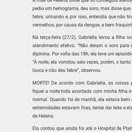
A mãe de Helena disse que só conseguiu atendim
pediu um hemograma, deu soro, mas disse que n
febre, urinando e, por isso, entendia que não 
vermelhos, por causa da dengue, e bem fraquinh
Na terça-feira (27/2), Gabriella levou a filha
atendimento efetivo. “Não deram o soro para m
dipirona. Por volta das 18h, ela teve um episó
“À noite, ela vomitou seis vezes, porém, o tant
louca e não deu febre”, observou.
MORTE! De acordo com Gabriella, as coisas p
fiquei a noite toda acordada com minha filha 
normal. Quando foi de manhã, ela estava bem m
extremidades estavam frias, tentei dar leite e 
de Helena.
Ela contou que ainda foi até o Hospital de Plan