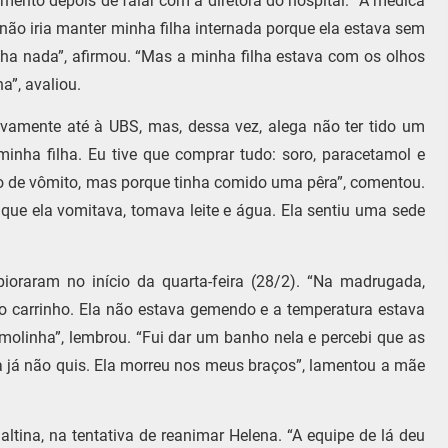
ento depois de falar com a diretora do hospital. “A médica
ão iria manter minha filha internada porque ela estava sem
tinha nada”, afirmou. “Mas a minha filha estava com os olhos
a”, avaliou.
 novamente até à UBS, mas, dessa vez, alega não ter tido um
inha filha. Eu tive que comprar tudo: soro, paracetamol e
dio de vômito, mas porque tinha comido uma pêra”, comentou.
o que ela vomitava, tomava leite e água. Ela sentiu uma sede
ioraram no início da quarta-feira (28/2). “Na madrugada,
no carrinho. Ela não estava gemendo e a temperatura estava
olinha”, lembrou. “Fui dar um banho nela e percebi que as
ela já não quis. Ela morreu nos meus braços”, lamentou a mãe
altina, na tentativa de reanimar Helena. “A equipe de lá deu