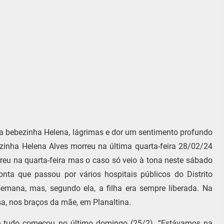
da bebezinha Helena, lágrimas e dor um sentimento profundo
ezinha Helena Alves morreu na última quarta-feira 28/02/24
rreu na quarta-feira mas o caso só veio à tona neste sábado
onta que passou por vários hospitais públicos do Distrito
emana, mas, segundo ela, a filha era sempre liberada. Na
sa, nos braços da mãe, em Planaltina.
ue tudo começou no último domingo (25/2). “Estávamos na