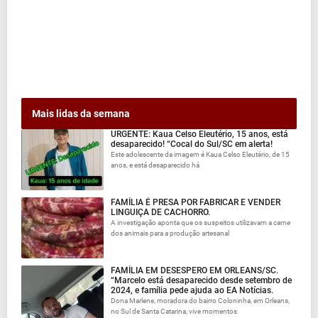
Mais lidas da semana
URGENTE: Kaua Celso Eleutério, 15 anos, está
desaparecido! “Cocal do Sul/SC em alerta!
Este adolescente da imagem é Kaua Celso Eleutério, de 15
anos, e está desaparecido há
FAMÍLIA É PRESA POR FABRICAR E VENDER
LINGUIÇA DE CACHORRO.
A investigação aponta que os suspeitos utilizavam a carne
dos animais para a produção artesanal
FAMÍLIA EM DESESPERO EM ORLEANS/SC.
“Marcelo está desaparecido desde setembro de
2024, e família pede ajuda ao EA Notícias.
Dona Marlene, moradora do bairro Coloninha, em Orleans,
no Sul de Santa Catarina, vive momentos