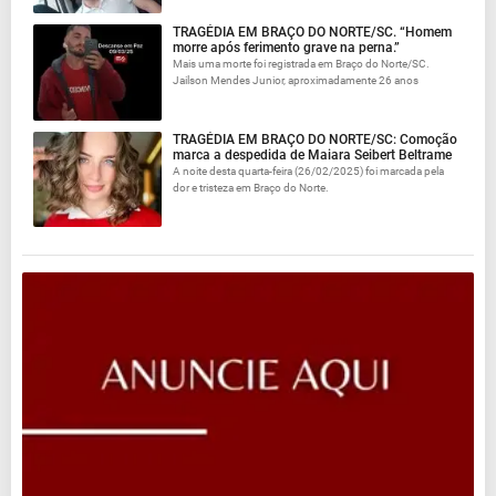
TRAGÉDIA EM BRAÇO DO NORTE/SC. “Homem
morre após ferimento grave na perna.”
Mais uma morte foi registrada em Braço do Norte/SC.
Jailson Mendes Junior, aproximadamente 26 anos
TRAGÉDIA EM BRAÇO DO NORTE/SC: Comoção
marca a despedida de Maiara Seibert Beltrame
A noite desta quarta-feira (26/02/2025) foi marcada pela
dor e tristeza em Braço do Norte.