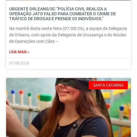
URGENTE ORLEANS/SC “POLÍCIA CIVIL REALIZA A
OPERAÇÃO JATO FALSO PARA COMBATER O CRIME DE
TRÁFICO DE DROGAS E PRENDE 03 INDIVÍDUOS.”
Na manhã desta sexta-feira (07/08/26), a equipe da Delegacia
de Orleans, com apoio da Delegacia de Urussanga e do Núcleo
de Operações com Cães –
LEIA MAIS »
07/08/2026
SANTA CATARINA