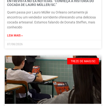
ENTREVISTA NO EA NOTÍCIAS. “CONHEÇA A HISTÓRIA DO
COCADA DE LAURO MÜLLER/SC.”
Quem passa por Lauro Müller ou Orleans certamente já
encontrou um vendedor sorridente oferecendo uma deliciosa
cocada artesanal. Estamos falando de Donata Steffen, mais
conhecido
LEIA MAIS »
07/08/2026
TREZE DE MAIO/SC