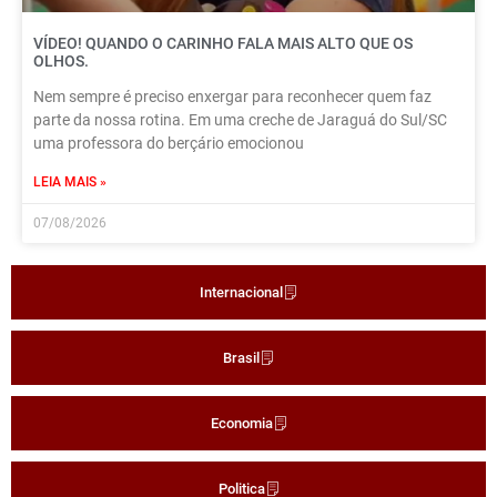
VÍDEO! QUANDO O CARINHO FALA MAIS ALTO QUE OS
OLHOS.
Nem sempre é preciso enxergar para reconhecer quem faz
parte da nossa rotina. Em uma creche de Jaraguá do Sul/SC
uma professora do berçário emocionou
LEIA MAIS »
07/08/2026
Internacional
Brasil
Economia
Politica