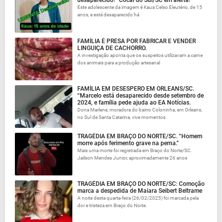
desaparecido! “Cocal do Sul/SC em alerta!
Este adolescente da imagem é Kaua Celso Eleutério, de 15
anos, e está desaparecido há
FAMÍLIA É PRESA POR FABRICAR E VENDER
LINGUIÇA DE CACHORRO.
A investigação aponta que os suspeitos utilizavam a carne
dos animais para a produção artesanal
FAMÍLIA EM DESESPERO EM ORLEANS/SC.
“Marcelo está desaparecido desde setembro de
2024, e família pede ajuda ao EA Notícias.
Dona Marlene, moradora do bairro Coloninha, em Orleans,
no Sul de Santa Catarina, vive momentos
TRAGÉDIA EM BRAÇO DO NORTE/SC. “Homem
morre após ferimento grave na perna.”
Mais uma morte foi registrada em Braço do Norte/SC.
Jailson Mendes Junior, aproximadamente 26 anos
TRAGÉDIA EM BRAÇO DO NORTE/SC: Comoção
marca a despedida de Maiara Seibert Beltrame
A noite desta quarta-feira (26/02/2025) foi marcada pela
dor e tristeza em Braço do Norte.