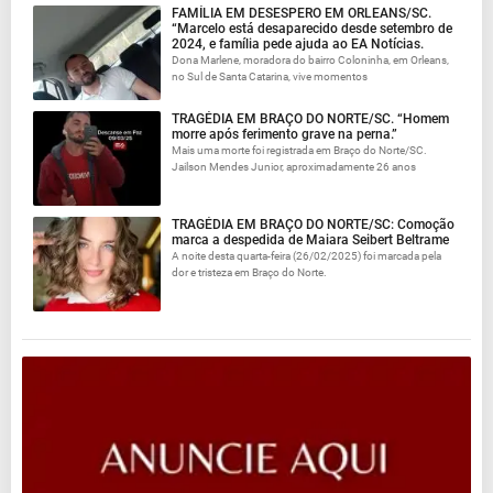
FAMÍLIA EM DESESPERO EM ORLEANS/SC.
“Marcelo está desaparecido desde setembro de
2024, e família pede ajuda ao EA Notícias.
Dona Marlene, moradora do bairro Coloninha, em Orleans,
no Sul de Santa Catarina, vive momentos
TRAGÉDIA EM BRAÇO DO NORTE/SC. “Homem
morre após ferimento grave na perna.”
Mais uma morte foi registrada em Braço do Norte/SC.
Jailson Mendes Junior, aproximadamente 26 anos
TRAGÉDIA EM BRAÇO DO NORTE/SC: Comoção
marca a despedida de Maiara Seibert Beltrame
A noite desta quarta-feira (26/02/2025) foi marcada pela
dor e tristeza em Braço do Norte.