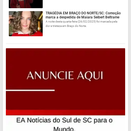
TRAGÉDIA EM BRAÇO DO NORTE/SC: Comoção
marca a despedida de Maiara Seibert Beltrame
A noite desta quarta-feira (26/02/2025) foi marcada pela
dor e tristeza em Braço do Norte.