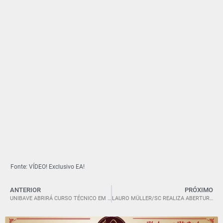
Fonte: VÍDEO! Exclusivo EA!
ANTERIOR
PRÓXIMO
UNIBAVE ABRIRÁ CURSO TÉCNICO EM ENFERMAGEM GRATUITO EM PARCERIA COM O GOVERNO DO ESTADO.
LAURO MÜLLER/SC REALIZA ABERTURA OFICIAL DO PROGRAMA ESCOLA EM TEMPO INTEGRAL NA COMUNIDADE DE BARREIROS.