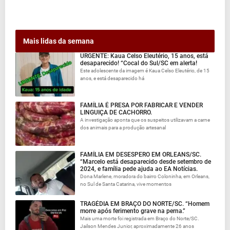
Mais lidas da semana
URGENTE: Kaua Celso Eleutério, 15 anos, está
desaparecido! “Cocal do Sul/SC em alerta!
Este adolescente da imagem é Kaua Celso Eleutério, de 15
anos, e está desaparecido há
FAMÍLIA É PRESA POR FABRICAR E VENDER
LINGUIÇA DE CACHORRO.
A investigação aponta que os suspeitos utilizavam a carne
dos animais para a produção artesanal
FAMÍLIA EM DESESPERO EM ORLEANS/SC.
“Marcelo está desaparecido desde setembro de
2024, e família pede ajuda ao EA Notícias.
Dona Marlene, moradora do bairro Coloninha, em Orleans,
no Sul de Santa Catarina, vive momentos
TRAGÉDIA EM BRAÇO DO NORTE/SC. “Homem
morre após ferimento grave na perna.”
Mais uma morte foi registrada em Braço do Norte/SC.
Jailson Mendes Junior, aproximadamente 26 anos