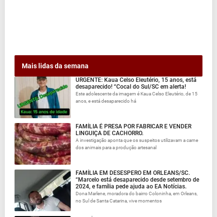
Mais lidas da semana
URGENTE: Kaua Celso Eleutério, 15 anos, está
desaparecido! “Cocal do Sul/SC em alerta!
Este adolescente da imagem é Kaua Celso Eleutério, de 15
anos, e está desaparecido há
FAMÍLIA É PRESA POR FABRICAR E VENDER
LINGUIÇA DE CACHORRO.
A investigação aponta que os suspeitos utilizavam a carne
dos animais para a produção artesanal
FAMÍLIA EM DESESPERO EM ORLEANS/SC.
“Marcelo está desaparecido desde setembro de
2024, e família pede ajuda ao EA Notícias.
Dona Marlene, moradora do bairro Coloninha, em Orleans,
no Sul de Santa Catarina, vive momentos