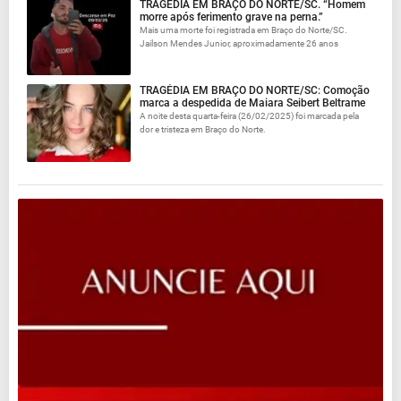
TRAGÉDIA EM BRAÇO DO NORTE/SC. “Homem
morre após ferimento grave na perna.”
Mais uma morte foi registrada em Braço do Norte/SC.
Jailson Mendes Junior, aproximadamente 26 anos
TRAGÉDIA EM BRAÇO DO NORTE/SC: Comoção
marca a despedida de Maiara Seibert Beltrame
A noite desta quarta-feira (26/02/2025) foi marcada pela
dor e tristeza em Braço do Norte.