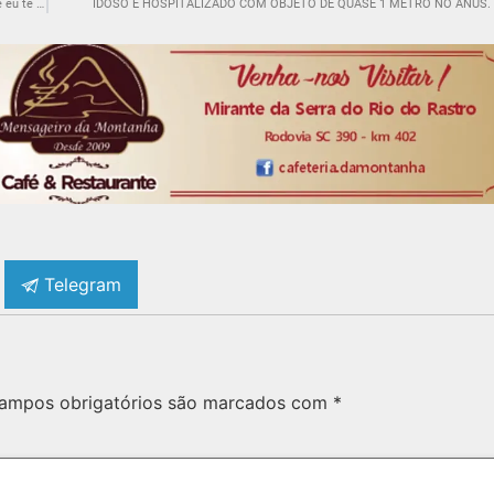
VÍDEO: Barraco por uma cadeira na Câmara do Rincão/SC. “Senta lá que eu te arranco pelo pescoço”.
IDOSO É HOSPITALIZADO COM OBJETO DE QUASE 1 METRO NO ÂNUS.
Telegram
ampos obrigatórios são marcados com
*