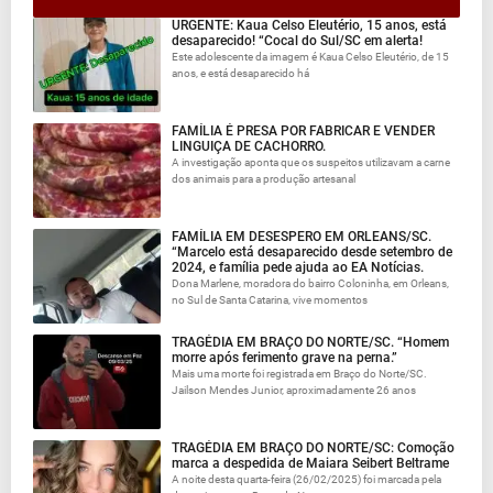
URGENTE: Kaua Celso Eleutério, 15 anos, está
desaparecido! “Cocal do Sul/SC em alerta!
Este adolescente da imagem é Kaua Celso Eleutério, de 15
anos, e está desaparecido há
FAMÍLIA É PRESA POR FABRICAR E VENDER
LINGUIÇA DE CACHORRO.
A investigação aponta que os suspeitos utilizavam a carne
dos animais para a produção artesanal
FAMÍLIA EM DESESPERO EM ORLEANS/SC.
“Marcelo está desaparecido desde setembro de
2024, e família pede ajuda ao EA Notícias.
Dona Marlene, moradora do bairro Coloninha, em Orleans,
no Sul de Santa Catarina, vive momentos
TRAGÉDIA EM BRAÇO DO NORTE/SC. “Homem
morre após ferimento grave na perna.”
Mais uma morte foi registrada em Braço do Norte/SC.
Jailson Mendes Junior, aproximadamente 26 anos
TRAGÉDIA EM BRAÇO DO NORTE/SC: Comoção
marca a despedida de Maiara Seibert Beltrame
A noite desta quarta-feira (26/02/2025) foi marcada pela