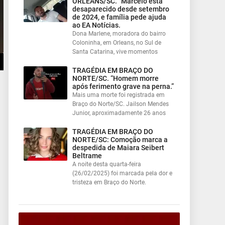
ORLEANS/SC. “Marcelo está
desaparecido desde setembro
de 2024, e família pede ajuda
ao EA Notícias.
Dona Marlene, moradora do bairro
Coloninha, em Orleans, no Sul de
Santa Catarina, vive momentos
TRAGÉDIA EM BRAÇO DO
NORTE/SC. “Homem morre
após ferimento grave na perna.”
Mais uma morte foi registrada em
Braço do Norte/SC. Jailson Mendes
Junior, aproximadamente 26 anos
TRAGÉDIA EM BRAÇO DO
NORTE/SC: Comoção marca a
despedida de Maiara Seibert
Beltrame
A noite desta quarta-feira
(26/02/2025) foi marcada pela dor e
tristeza em Braço do Norte.