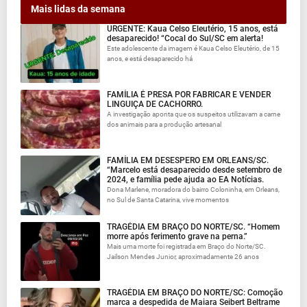
Mais lidas da semana
URGENTE: Kaua Celso Eleutério, 15 anos, está
desaparecido! “Cocal do Sul/SC em alerta!
Este adolescente da imagem é Kaua Celso Eleutério, de 15
anos, e está desaparecido há
FAMÍLIA É PRESA POR FABRICAR E VENDER
LINGUIÇA DE CACHORRO.
A investigação aponta que os suspeitos utilizavam a carne
dos animais para a produção artesanal
FAMÍLIA EM DESESPERO EM ORLEANS/SC.
“Marcelo está desaparecido desde setembro de
2024, e família pede ajuda ao EA Notícias.
Dona Marlene, moradora do bairro Coloninha, em Orleans,
no Sul de Santa Catarina, vive momentos
TRAGÉDIA EM BRAÇO DO NORTE/SC. “Homem
morre após ferimento grave na perna.”
Mais uma morte foi registrada em Braço do Norte/SC.
Jailson Mendes Junior, aproximadamente 26 anos
TRAGÉDIA EM BRAÇO DO NORTE/SC: Comoção
marca a despedida de Maiara Seibert Beltrame