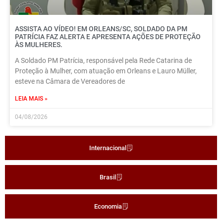
ASSISTA AO VÍDEO! EM ORLEANS/SC, SOLDADO DA PM
PATRÍCIA FAZ ALERTA E APRESENTA AÇÕES DE PROTEÇÃO
ÀS MULHERES.
A Soldado PM Patrícia, responsável pela Rede Catarina de
Proteção à Mulher, com atuação em Orleans e Lauro Müller,
esteve na Câmara de Vereadores de
LEIA MAIS »
04/08/2026
Internacional
Brasil
Economia