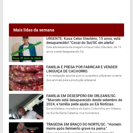
Mais lidas da semana
URGENTE: Kaua Celso Eleutério, 15 anos, está
desaparecido! “Cocal do Sul/SC em alerta!
Este adolescente da imagem é Kaua Celso Eleutério, de 15
anos, e está desaparecido há
FAMÍLIA É PRESA POR FABRICAR E VENDER
LINGUIÇA DE CACHORRO.
A investigação aponta que os suspeitos utilizavam a carne
dos animais para a produção artesanal
FAMÍLIA EM DESESPERO EM ORLEANS/SC.
“Marcelo está desaparecido desde setembro de
2024, e família pede ajuda ao EA Notícias.
Dona Marlene, moradora do bairro Coloninha, em Orleans,
no Sul de Santa Catarina, vive momentos
TRAGÉDIA EM BRAÇO DO NORTE/SC. “Homem
morre após ferimento grave na perna.”
Mais uma morte foi registrada em Braço do Norte/SC.