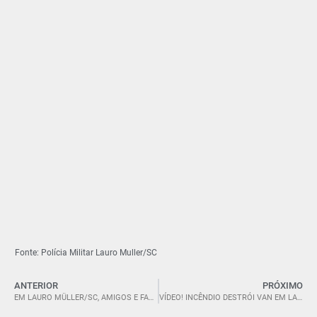
Fonte: Polícia Militar Lauro Muller/SC
ANTERIOR
PRÓXIMO
EM LAURO MÜLLER/SC, AMIGOS E FAMILIARES SE DESPEDEM DE JOÃOZINHO DO ÔNIBUS.
VÍDEO! INCÊNDIO DESTRÓI VAN EM LAURO MULLER, MAS NINGUÉM FICA FERIDO.