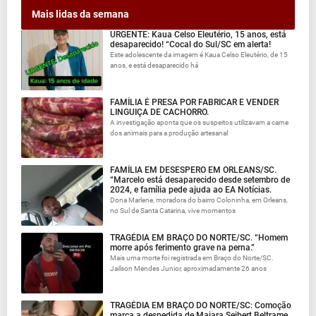
Mais lidas da semana
URGENTE: Kaua Celso Eleutério, 15 anos, está
desaparecido! “Cocal do Sul/SC em alerta!
Este adolescente da imagem é Kaua Celso Eleutério, de 15
anos, e está desaparecido há
FAMÍLIA É PRESA POR FABRICAR E VENDER
LINGUIÇA DE CACHORRO.
A investigação aponta que os suspeitos utilizavam a carne
dos animais para a produção artesanal
FAMÍLIA EM DESESPERO EM ORLEANS/SC.
“Marcelo está desaparecido desde setembro de
2024, e família pede ajuda ao EA Notícias.
Dona Marlene, moradora do bairro Coloninha, em Orleans,
no Sul de Santa Catarina, vive momentos
TRAGÉDIA EM BRAÇO DO NORTE/SC. “Homem
morre após ferimento grave na perna.”
Mais uma morte foi registrada em Braço do Norte/SC.
Jailson Mendes Junior, aproximadamente 26 anos
TRAGÉDIA EM BRAÇO DO NORTE/SC: Comoção
marca a despedida de Maiara Seibert Beltrame