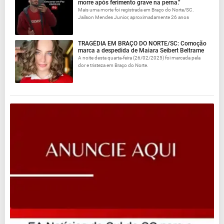
morre após ferimento grave na perna.”
Mais uma morte foi registrada em Braço do Norte/SC.
Jailson Mendes Junior, aproximadamente 26 anos
TRAGÉDIA EM BRAÇO DO NORTE/SC: Comoção
marca a despedida de Maiara Seibert Beltrame
A noite desta quarta-feira (26/02/2025) foi marcada pela
dor e tristeza em Braço do Norte.