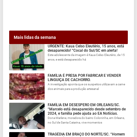
Mais lidas da semana
URGENTE: Kaua Celso Eleutério, 15 anos, está
desaparecido! “Cocal do Sul/SC em alerta!
Este adolescente da imagem é Kaua Celso Eleutério, de 15
anos, e está desaparecido há
FAMÍLIA É PRESA POR FABRICAR E VENDER
LINGUIÇA DE CACHORRO.
A investigação aponta que os suspeitos utilizavam a carne
dos animais para a produção artesanal
FAMÍLIA EM DESESPERO EM ORLEANS/SC.
“Marcelo está desaparecido desde setembro de
2024, e família pede ajuda ao EA Notícias.
Dona Marlene, moradora do bairro Coloninha, em Orleans,
no Sul de Santa Catarina, vive momentos
TRAGÉDIA EM BRAÇO DO NORTE/SC. “Homem