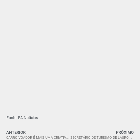
Fonte: EA Notícias
ANTERIOR
PRÓXIMO
CARRO VOADOR É MAIS UMA CRIATIVA ATRAÇÃO DE PEDRAS GRANDES/SC.
SECRETÁRIO DE TURISMO DE LAURO MÜLLER/SC DESTACA AÇÕES NO SALÃO NACIONAL DO TURISMO.