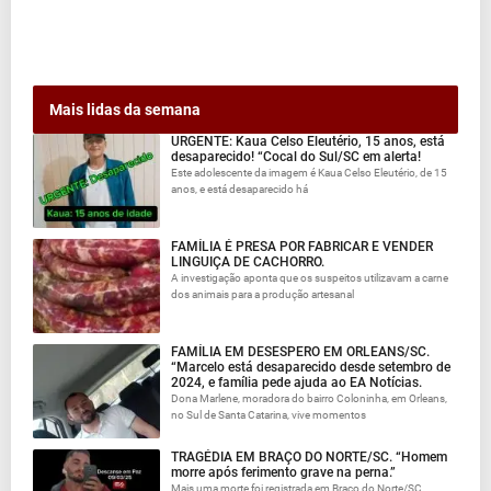
Mais lidas da semana
URGENTE: Kaua Celso Eleutério, 15 anos, está
desaparecido! “Cocal do Sul/SC em alerta!
Este adolescente da imagem é Kaua Celso Eleutério, de 15
anos, e está desaparecido há
FAMÍLIA É PRESA POR FABRICAR E VENDER
LINGUIÇA DE CACHORRO.
A investigação aponta que os suspeitos utilizavam a carne
dos animais para a produção artesanal
FAMÍLIA EM DESESPERO EM ORLEANS/SC.
“Marcelo está desaparecido desde setembro de
2024, e família pede ajuda ao EA Notícias.
Dona Marlene, moradora do bairro Coloninha, em Orleans,
no Sul de Santa Catarina, vive momentos
TRAGÉDIA EM BRAÇO DO NORTE/SC. “Homem
morre após ferimento grave na perna.”
Mais uma morte foi registrada em Braço do Norte/SC.