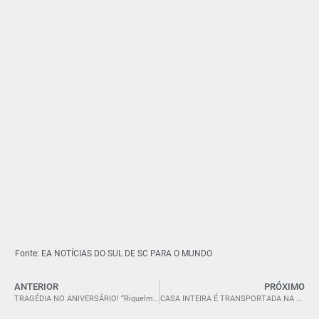
Fonte: EA NOTÍCIAS DO SUL DE SC PARA O MUNDO
ANTERIOR
PRÓXIMO
TRAGÉDIA NO ANIVERSÁRIO! “Riquelme Rodrigues Mendes falece no dia do seu aniversário; sepultamento será em Jaguaruna/SC nesta quarta-feira 24/07”.
CASA INTEIRA É TRANSPORTADA NA CARROCERIA DE CAMINHÃO EM SC