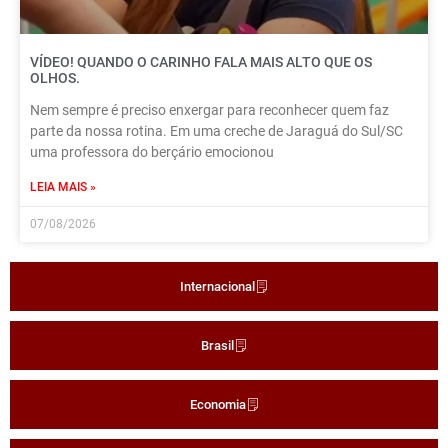
VÍDEO! QUANDO O CARINHO FALA MAIS ALTO QUE OS
OLHOS.
Nem sempre é preciso enxergar para reconhecer quem faz
parte da nossa rotina. Em uma creche de Jaraguá do Sul/SC
uma professora do berçário emocionou
LEIA MAIS »
07/08/2026
Internacional
Brasil
Economia