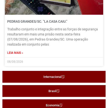
PEDRAS GRANDES/SC. “LA CASA CAIU.”
Trabalho conjunto e integração entre as forças de segurança
resultaram em mais uma prisão nesta sexta-feira
(07/08/2026), em Pedras Grandes/SC. Uma operação
realizada em conjunto pelas
LEIA MAIS »
08/08/2026
Internacional
Brasil
Economia