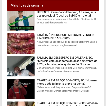
Mais lidas da semana
URGENTE: Kaua Celso Eleutério, 15 anos, está
desaparecido! “Cocal do Sul/SC em alerta!
Este adolescente da imagem é Kaua Celso Eleutério, de 15
anos, e está desaparecido há
FAMÍLIA É PRESA POR FABRICAR E VENDER
LINGUIÇA DE CACHORRO.
A investigação aponta que os suspeitos utilizavam a carne
dos animais para a produção artesanal
FAMÍLIA EM DESESPERO EM ORLEANS/SC.
“Marcelo está desaparecido desde setembro de
2024, e família pede ajuda ao EA Notícias.
Dona Marlene, moradora do bairro Coloninha, em Orleans,
no Sul de Santa Catarina, vive momentos
TRAGÉDIA EM BRAÇO DO NORTE/SC. “Homem
morre após ferimento grave na perna.”
Mais uma morte foi registrada em Braço do Norte/SC.
Jailson Mendes Junior, aproximadamente 26 anos
TRAGÉDIA EM BRAÇO DO NORTE/SC: Comoção